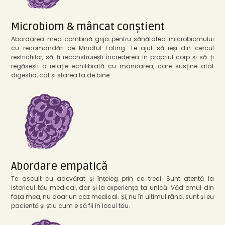
Microbiom & mâncat conștient
Abordarea mea combină grija pentru sănătatea microbiomului
cu recomandări de Mindful Eating. Te ajut să ieși din cercul
restricțiilor, să-ți reconstruiești încrederea în propriul corp și să-ți
regăsești o relație echilibrată cu mâncarea, care susține atât
digestia, cât și starea ta de bine.
Abordare empatică
Te ascult cu adevărat și înțeleg prin ce treci. Sunt atentă la
istoricul tău medical, dar și la experiența ta unică. Văd omul din
fața mea, nu doar un caz medical. Și, nu în ultimul rând, sunt și eu
pacientă și știu cum e să fii în locul tău.