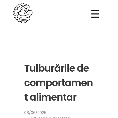
Evelin Papp
Mindful Eating
Tulburările de
comportamen
t alimentar
08/06/2025