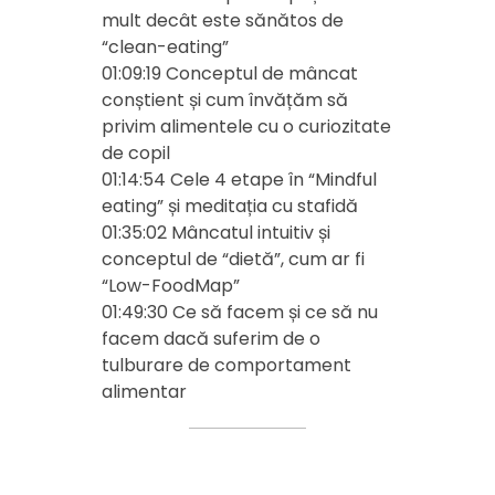
mult decât este sănătos de
“clean-eating”
01:09:19 Conceptul de mâncat
conștient și cum învățăm să
privim alimentele cu o curiozitate
de copil
01:14:54 Cele 4 etape în “Mindful
eating” și meditația cu stafidă
01:35:02 Mâncatul intuitiv și
conceptul de “dietă”, cum ar fi
“Low-FoodMap”
01:49:30 Ce să facem și ce să nu
facem dacă suferim de o
tulburare de comportament
alimentar