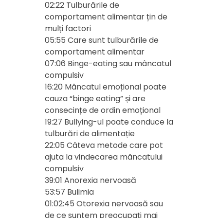
02:22 Tulburările de
comportament alimentar țin de
mulți factori
05:55 Care sunt tulburările de
comportament alimentar
07:06 Binge-eating sau mâncatul
compulsiv
16:20 Mâncatul emoțional poate
cauza “binge eating” și are
consecințe de ordin emoțional
19:27 Bullying-ul poate conduce la
tulburări de alimentație
22:05 Câteva metode care pot
ajuta la vindecarea mâncatului
compulsiv
39:01 Anorexia nervoasă
53:57 Bulimia
01:02:45 Otorexia nervoasă sau
de ce suntem preocupați mai