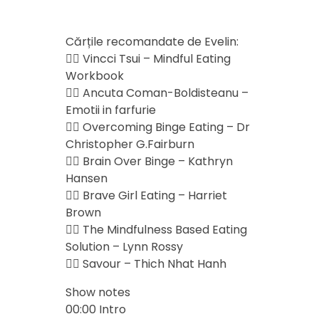
Cărțile recomandate de Evelin:
👉🏻 Vincci Tsui – Mindful Eating
Workbook
👉🏻 Ancuta Coman-Boldisteanu –
Emotii in farfurie
👉🏻 Overcoming Binge Eating – Dr
Christopher G.Fairburn
👉🏻 Brain Over Binge – Kathryn
Hansen
👉🏻 Brave Girl Eating – Harriet
Brown
👉🏻 The Mindfulness Based Eating
Solution – Lynn Rossy
👉🏻 Savour – Thich Nhat Hanh
Show notes
00:00 Intro