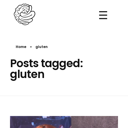
Evelin Papp
Mindful Eating
Home
»
gluten
Posts tagged:
gluten